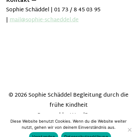
Kontakt
Sophie Schäddel | 01 73 / 8 45 03 95
|
mail@sophie-schaeddel.de
© 2026
Sophie Schäddel Begleitung durch die
frühe Kindheit
Powered by
WordPress
Diese Website benutzt Cookies. Wenn du die Website weiter
Theme: Zeitreise von
Elmastudio
nutzt, gehen wir von deinem Einverständnis aus.
Verstanden
Datenschutzerklärung